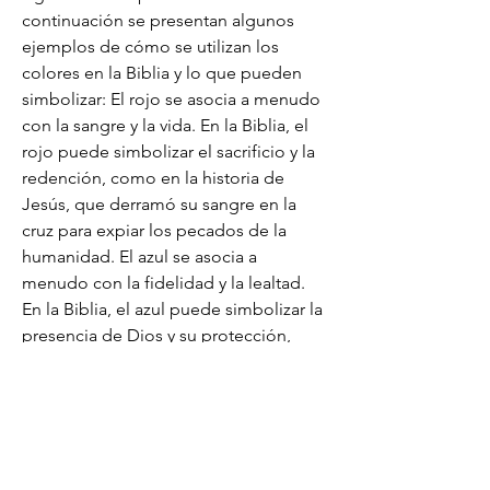
continuación se presentan algunos 
ejemplos de cómo se utilizan los 
colores en la Biblia y lo que pueden 
simbolizar: El rojo se asocia a menudo 
con la sangre y la vida. En la Biblia, el 
rojo puede simbolizar el sacrificio y la 
redención, como en la historia de 
Jesús, que derramó su sangre en la 
cruz para expiar los pecados de la 
humanidad. El azul se asocia a 
menudo con la fidelidad y la lealtad. 
En la Biblia, el azul puede simbolizar la 
presencia de Dios y su protección, 
como en el caso de la túnica azul que 
se le atribuye a Jesús en el libro de los 
Hechos de los Apóstoles. El verde se 
asocia a menudo con la naturaleza y la 
vida. En la Biblia, el verde puede 